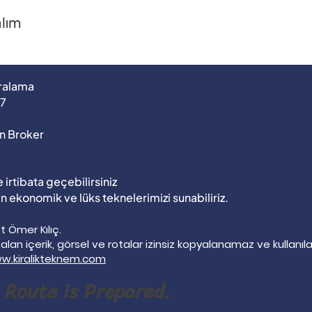
alım
iralama
37
n Broker
 irtibata geçebilirsiniz
 en ekonomik ve lüks teknelerimizi sunabiliriz.
 Ömer Kılıç.
r alan içerik, görsel ve rotalar izinsiz kopyalanamaz ve kullanı
w.kiralikteknem.com
 Route is Prepared.