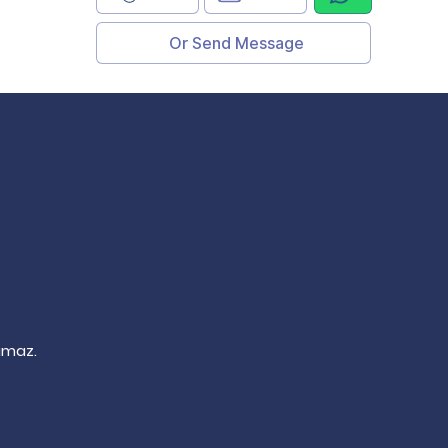
Or Send Message
lamaz.