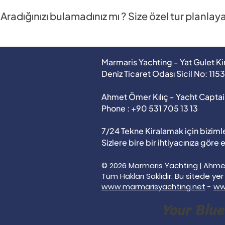
Aradığınızı bulamadınız mı ? Size özel tur planlay
Marmaris Yachting - Yat Gulet K
Deniz Ticaret Odası Sicil No: 115
Ahmet Ömer Kılıç - Yacht Captai
Phone : +90 531 705 13 13
7/24 Tekne Kiralamak için bizimle
Sizlere bire bir ihtiyacınıza göre
© 2026 Marmaris Yachting | Ahmet
Tüm Hakları Saklıdır. Bu sitede ye
www.marmarisyachting.net
-
ww
Your Blue