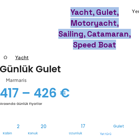
Yacht, Gulet,
Ye
Motoryacht,
Sailing, Catamaran,
Speed Boat
Yacht
Günlük Gulet
Marmaris
417 – 426 €
Arasında Günlük Fiyatlar
17
2
20
Gulet
Kabin
Konuk
Uzunluk
Yat türü