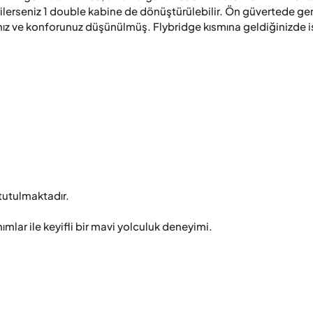
lerseniz 1 double kabine de dönüştürülebilir. Ön güvertede geni
nız ve konforunuz düşünülmüş. Flybridge kısmına geldiğinizde is
tutulmaktadır.

lar ile keyifli bir mavi yolculuk deneyimi.