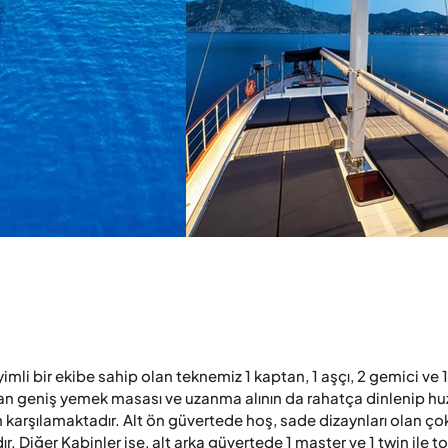
li bir ekibe sahip olan teknemiz 1 kaptan, 1 aşçı, 2 gemici ve 1 
an geniş yemek masası ve uzanma alının da rahatça dinlenip huz
lon karşılamaktadır. Alt ön güvertede hoş, sade dizaynları olan çok
r. Diğer Kabinler ise, alt arka güvertede 1 master ve 1 twin ile t