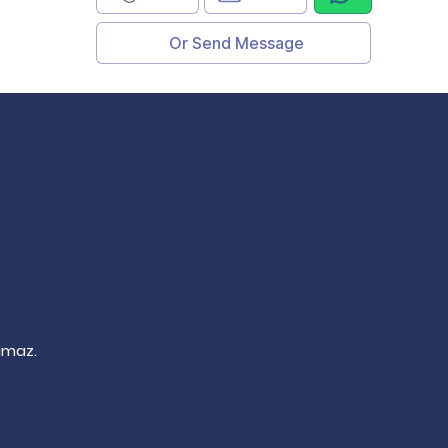
Or Send Message
lamaz.