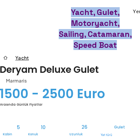
Yacht, Gulet,
Ye
Motoryacht,
Sailing, Catamaran,
Speed Boat
Yacht
Deryam Deluxe Gulet
Marmaris
1500 - 2500 Euro
Arasında Günlük Fiyatlar
26
5
10
Gulet
Kabin
Konuk
Uzunluk
Yat türü