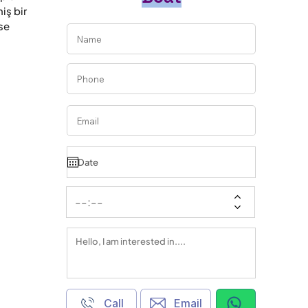
ş bir 
e 
Call
Email