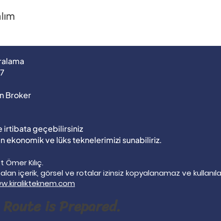
alım
iralama
37
n Broker
 irtibata geçebilirsiniz
 en ekonomik ve lüks teknelerimizi sunabiliriz.
 Ömer Kılıç.
r alan içerik, görsel ve rotalar izinsiz kopyalanamaz ve kullanı
w.kiralikteknem.com
 Route is Prepared.