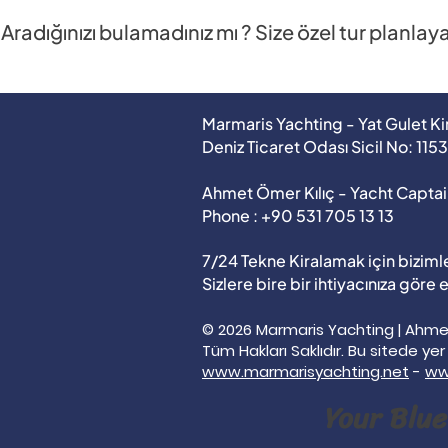
Aradığınızı bulamadınız mı ? Size özel tur planlay
Marmaris Yachting - Yat Gulet K
Deniz Ticaret Odası Sicil No: 115
Ahmet Ömer Kılıç - Yacht Captai
Phone : +90 531 705 13 13
7/24 Tekne Kiralamak için bizimle
Sizlere bire bir ihtiyacınıza göre
© 2026 Marmaris Yachting | Ahmet
Tüm Hakları Saklıdır. Bu sitede ye
www.marmarisyachting.net
-
ww
Your Blue